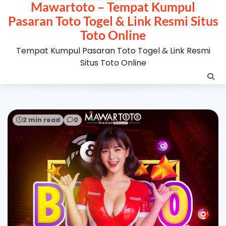
Mawartoto – Tempat Kumpul
Skip
to
Pasaran Toto Togel & Link Resmi Situs
content
Toto Online
Tempat Kumpul Pasaran Toto Togel & Link Resmi
Situs Toto Online
2 min read
0